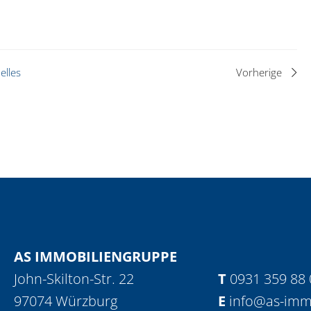
elles
Vorherige
AS IMMOBILIENGRUPPE
John-Skilton-Str. 22
T
0931 359 88 
97074 Würzburg
E
info@as-imm