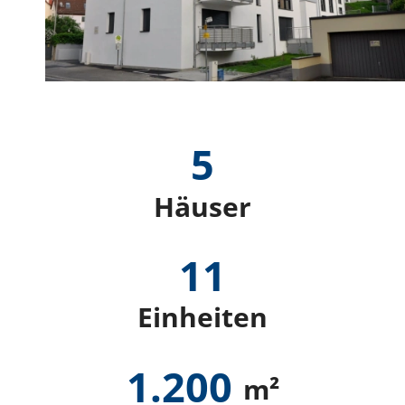
5
Häuser
1
1
Einheiten
1
.
2
0
0
m²