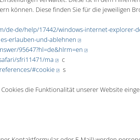
dern können. Diese finden Sie für die jeweiligen B
om/de-de/help/17442/windows-internet-explorer-
kies-erlauben-und-ablehnen
/answer/95647?hl=de&hlrm=en
safari/sfri11471/ma
c
preferences/#cookie
s
Cookies die Funktionalität unserer Website einge
 per Kontaktformular oder E-Mail) werden pers