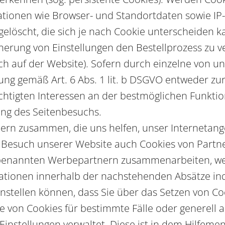
tionen wie Browser- und Standortdaten sowie IP-
elöscht, die sich je nach Cookie unterscheiden k
herung von Einstellungen den Bestellprozess zu ve
ch auf der Website). Sofern durch einzelne von 
tung gemäß Art. 6 Abs. 1 lit. b DSGVO entweder z
chtigten Interessen an der bestmöglichen Funktio
ung des Seitenbesuchs.
n zusammen, die uns helfen, unser Internetangeb
m Besuch unserer Website auch Cookies von Partne
orbenannten Werbepartnern zusammenarbeiten, wer
tionen innerhalb der nachstehenden Absätze indi
einstellen können, dass Sie über das Setzen von C
on Cookies für bestimmte Fälle oder generell a
e-Einstellungen verwaltet. Diese ist in dem Hilfe